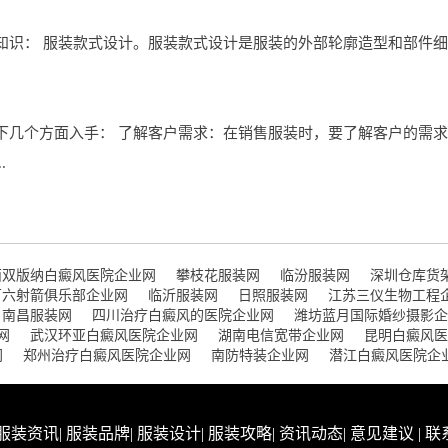
知识： 服装款式设计。服装款式设计是服装的外部轮廓造型和部件细
下几个方面入手： 了解客户需求：在销售服装时，要了解客户的需
.
西双版纳白癜风医院企业网
攀枝花服装网
临汾服装网
深圳仓库货
百六射箭俱乐部企业网
临沂服装网
日照服装网
江苏三仪生物工程
南昌服装网
四川治疗白癜风的医院企业网
潍坊蓝月国际婚纱摄影企
网
武汉环亚白癜风医院企业网
湖南电信宽带企业网
昆明白癜风医
网
郑州治疗白癜风医院企业网
南防特装企业网
潜江白癜风医院企
服装资讯
|
服装品牌
|
服装设计
|
服装攻略
|
资讯动态
|
意见建议
|
联