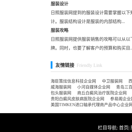
服装设计
日照服装网提到的服装设计需要掌握以下
计。服装结构设计是服装的内部结构...
服装攻略
日照服装网提供服装销售的攻略可以从以
牌。同时，也要了解客户的预算和购买目..
友情链接
Friendly Link
海臣策炫信息科技企业网
中卫服装网
威海服装网
小河自媒体企业网
青岛三
包头服装网
商丘白癜风治疗医院企业网
贵阳白癜风皮肤病医院企业网
参易阁企业
美国TIMKEN进口轴承代理商产品中心企业
栏目导航:
首页
|